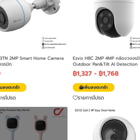
C3TN 2MP Smart Home Camera
Ezviz H8C 2MP 4MP กล้องวงจรป
งจรปิด
Outdoor Pan&Tilt AI Detection
9
฿1,327
-
฿1,768
ิ่มลงตะกร้า
เพิ่มลงตะกร้า
การโปรด
รายการโปรด