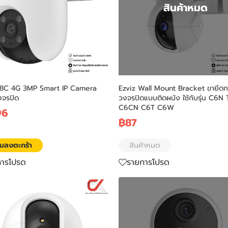
สินค้าหมด
H8C 4G 3MP Smart IP Camera
Ezviz Wall Mount Bracket ขายึดก
งจรปิด
วงจรปิดแบบติดผนัง ใช้กับรุ่น C6N
C6CN C6T C6W
96
฿87
ิ่มลงตะกร้า
สินค้าหมด
การโปรด
รายการโปรด