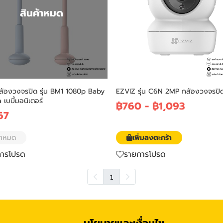
สินค้าหมด
ล้องวงจรปิด รุ่น BM1 1080p Baby
EZVIZ รุ่น C6N 2MP กล้องวงจรปิด
เบบี้มอนิเตอร์
฿760
-
฿1,093
67
้าหมด
เพิ่มลงตะกร้า
การโปรด
รายการโปรด
1