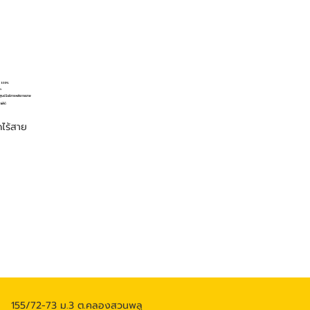
ไร้สาย
155/72-73 ม.3 ต.คลองสวนพลู