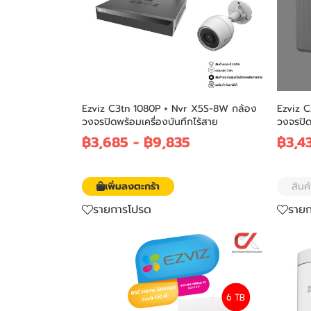
Ezviz C3tn 1080P + Nvr X5S-8W กล้อง
Ezviz 
วงจรปิดพร้อมเครื่องบันทึกไร้สาย
วงจรปิด
฿3,685
-
฿9,835
฿3,4
เพิ่มลงตะกร้า
สินค
รายการโปรด
ราย