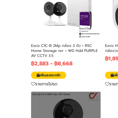
Ezviz C1C-B 2Mp กล้อง 2 ตัว + R5C
Ezviz 
Home Storage nvr + WD Hdd PURPLE
กล้องว
AV CCTV 3.5
฿1,8
฿2,883
-
฿8,668
เพิ่มลงตะกร้า
เพ
รายการโปรด
ราย