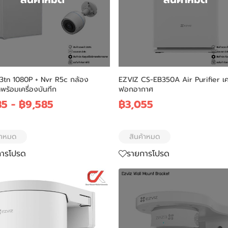
C3tn 1080P + Nvr R5c กล้อง
EZVIZ CS-EB350A Air Purifier เคร
พร้อมเครื่องบันทึก
ฟอกอากาศ
35
-
฿9,585
฿3,055
้าหมด
สินค้าหมด
การโปรด
รายการโปรด