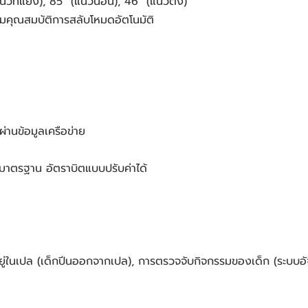
แนวทแยง), 85° (แนวนอน), 46° (แนวตั้ง)
มคุณสมบัติการสลับโหมดอัตโนมัติ
่านข้อมูลเครือข่าย
 มาตรฐาน อัตราบิตแบบปรับค่าได้
อยู่ในเปล (เด็กปีนออกจากเปล), การตรวจจับกิจกรรมของเด็ก (ระบบอั