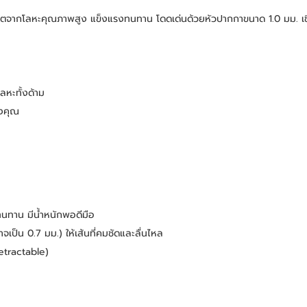
ผลิตจากโลหะคุณภาพสูง แข็งแรงทนทาน โดดเด่นด้วยหัวปากกาขนาด 1.0 มม. เขี
ลหะทั้งด้าม
องคุณ
นทาน มีน้ำหนักพอดีมือ
ป็น 0.7 มม.) ให้เส้นที่คมชัดและลื่นไหล
etractable)