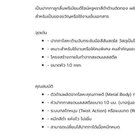
เป็นปากกาลูกลื่นพรีเมียมดีไซน์หรูหราสีดำด้านตัดทอง 
สำหรับเป็นของขวัญหรือใช้งานเซ็นเอกสาร 
จุดเด่น
- ปากกาโลหะด้ามจับกระชับมือสีสันสดใส วัสดุเป็นโ
- เหมาะสำหรับใช้งานหรือให้คนพิเศษ คนสำคัญข
- โครงสร้างภายในทำจากสแตนเลสสตีล
- ขนาดหัว 1.0 mm.
คุณสมบัติ
- ตัวด้ามผลิตจากโลหะคุณภาพดี (Metal Body) ท
- หัวปากกาสแตนเลสสตีลขนาด 1.0 มม. (บางรุ่นอาจเ
- ระบบกลไกหมุน (Twist Action) หรือแบบกด (R
- หมึกสีดำ แห้งไว ไม่เยิ้ม
- สามารถเปลี่ยนไส้ปากกาได้เมื่อหมึกหมด