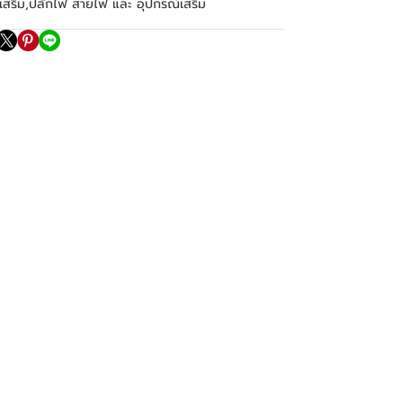
เสริม
,
ปลั๊กไฟ สายไฟ และ อุปกรณ์เสริม