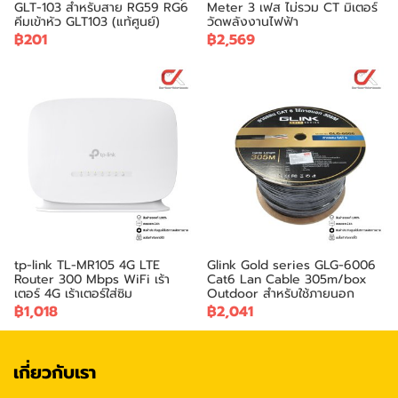
GLT-103 สำหรับสาย RG59 RG6
Meter 3 เฟส ไม่รวม CT มิเตอร์
คีมเข้าหัว GLT103 (แท้ศูนย์)
วัดพลังงานไฟฟ้า
฿201
฿2,569
tp-link TL-MR105 4G LTE
Glink Gold series GLG-6006
Router 300 Mbps WiFi เร้า
Cat6 Lan Cable 305m/box
เตอร์ 4G เร้าเตอร์ใส่ซิม
Outdoor สำหรับใช้ภายนอก
฿1,018
฿2,041
เกี่ยวกับเรา