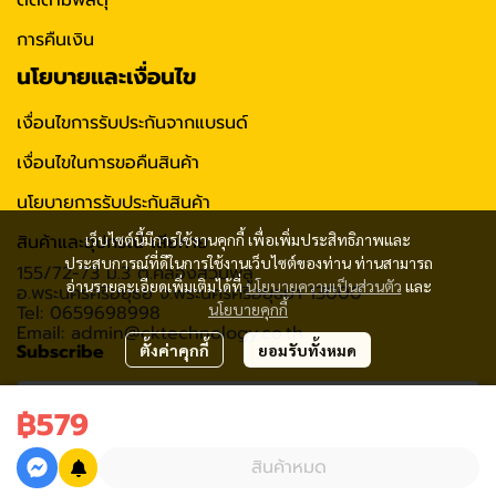
การคืนเงิน
นโยบายและเงื่อนไข
เงื่อนไขการรับประกันจากแบรนด์
เงื่อนไขในการขอคืนสินค้า
นโยบายการรับประกันสินค้า
สินค้าและอุปกรณ์ เสียหาย
เว็บไซต์นี้มีการใช้งานคุกกี้ เพื่อเพิ่มประสิทธิภาพและ
ประสบการณ์ที่ดีในการใช้งานเว็บไซต์ของท่าน ท่านสามารถ
155/72-73 ม.3 ต.คลองสวนพลู
อ่านรายละเอียดเพิ่มเติมได้ที่
นโยบายความเป็นส่วนตัว
และ
อ.พระนครศรีอยุธย จ.พระนครศรีอยุธยา 13000
นโยบายคุกกี้
Tel: 0659698998
Email: admin@cktechnology.co.th
Subscribe
ตั้งค่าคุกกี้
ยอมรับทั้งหมด
฿579
รับข่าวสาร
สินค้าหมด