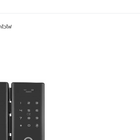
คไวไฟ