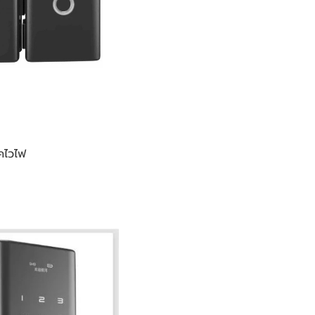
คไวไฟ