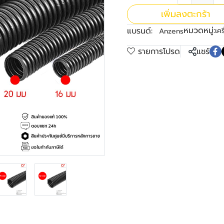
เพิ่มลงตะกร้า
หมวดหมู่:
แบรนด์:
เคร
Anzens
รายการโปรด
แชร์