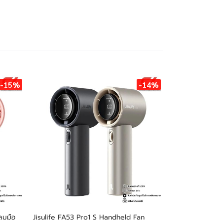
-15%
-14%
ลมมือ
Jisulife FA53 Pro1 S Handheld Fan