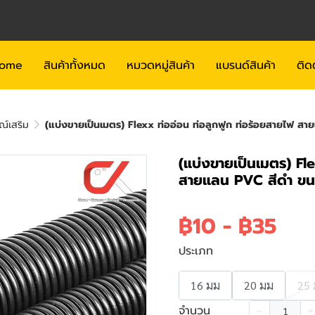
ome
สินค้าทั้งหมด
หมวดหมู่สินค้า
แบรนด์สินค้า
ติด
ณ์เสริม
(แบ่งขายเป็นเมตร) Flexx ท่ออ่อน ท่อลูกฟูก ท่อร้อยสายไฟ 
(แบ่งขายเป็นเมตร) Fle
สายแลน PVC สีดำ ขน
฿10
-
฿35
ประเภท
16 มม
20 มม
25
จำนวน