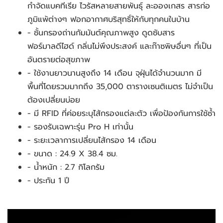
กำจัดแบคทีเรีย ไวรัสหลายสายพันธุ์ ละอองเกสร สารก่อ
ภูมิแพ้ต่างๆ ฟอกอากาศบริสุทธิ์ให้กับทุกคนในบ้าน
- ชั้นกรองถ่านกัมมันต์คุณภาพสูง ดูดซับสาร
ฟอร์มาลดีไฮด์ กลิ่นไม่พึงประสงค์ และก๊าซพิษอื่นๆ ที่เป็น
อันตรายต่อสุขภาพ
- ใช้งานยาวนานสูงถึง 14 เดือน จุฝุ่นได้จำนวนมาก มี
พื้นที่โดยรวมมากถึง 35,000 ตารางเซนติเมตร ไม่จำเป็น
ต้องเปลี่ยนบ่อย
- มี RFID ที่ค่อยระบุไส้กรองแต่ละตัว เพื่อป้องกันการใช้ซ้ำ
- รองรับเฉพาะรุ่น Pro H เท่านั้น 
- ระยะเวลาการเปลี่ยนไส้กรอง 14 เดือน 
- ขนาด : 24.9 X 38.4 ซม.
- น้ำหนัก : 2.7 กิโลกรัม
- ประกัน 1 ปี