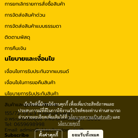
การยกเลิกรายการสั่งซื้อสินค้า
การจัดส่งสินค้าด่วน
การจัดส่งสินค้าแบบธรรมดา
ติดตามพัสดุ
การคืนเงิน
นโยบายและเงื่อนไข
เงื่อนไขการรับประกันจากแบรนด์
เงื่อนไขในการขอคืนสินค้า
นโยบายการรับประกันสินค้า
สินค้าและอุปกรณ์ เสียหาย
เว็บไซต์นี้มีการใช้งานคุกกี้ เพื่อเพิ่มประสิทธิภาพและ
ประสบการณ์ที่ดีในการใช้งานเว็บไซต์ของท่าน ท่านสามารถ
155/72-73 ม.3 ต.คลองสวนพลู
อ่านรายละเอียดเพิ่มเติมได้ที่
นโยบายความเป็นส่วนตัว
และ
อ.พระนครศรีอยุธย จ.พระนครศรีอยุธยา 13000
นโยบายคุกกี้
Tel: 0659698998
Email: admin@cktechnology.co.th
Subscribe
ตั้งค่าคุกกี้
ยอมรับทั้งหมด