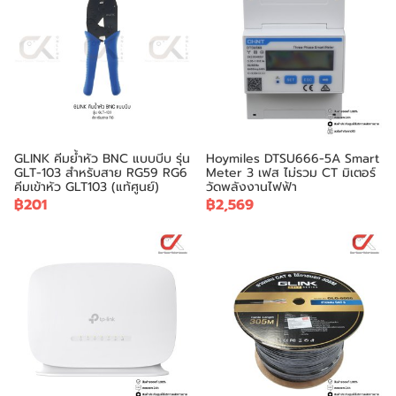
GLINK คีมย้ำหัว BNC แบบบีบ รุ่น
Hoymiles DTSU666-5A Smart
GLT-103 สำหรับสาย RG59 RG6
Meter 3 เฟส ไม่รวม CT มิเตอร์
คีมเข้าหัว GLT103 (แท้ศูนย์)
วัดพลังงานไฟฟ้า
฿201
฿2,569