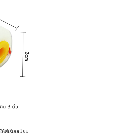
กิน 3 นิ้ว
ห้สีเรียบเนียน