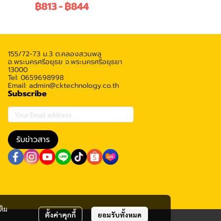
฿813
-
฿844
155/72-73 ม.3 ต.คลองสวนพลู
อ.พระนครศรีอยุธย จ.พระนครศรีอยุธยา
13000
Tel: 0659698998
Email: admin@cktechnology.co.th
Subscribe
รับข่าวสาร
ติม
ตั้งค่าคุกกี้
ยอมรับทั้งหมด