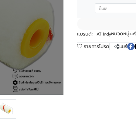
หมวดหมู่:
แบรนด์:
เคร
AT Indy
รายการโปรด
แชร์