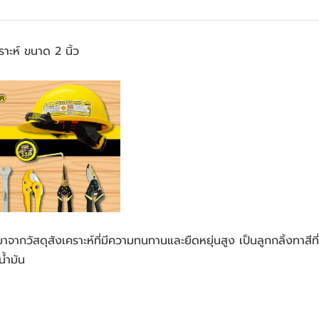
าะห์ ขนาด 2 นิ้ว
ากวัสดุสังเคราะห์ที่มีความทนทานและยืดหยุ่นสูง เป็นลูกกลิ้งทาสีที
น้ำมัน