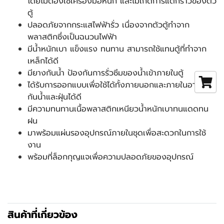
โดยไม่ต้องใช้เครื่องมือหนัก และไม่เกิดการแตกร้าวของตัว
ตู้
ปลอดภัยจากกระแสไฟฟ้ารั่ว เนื่องจากตัวตู้ทำจาก
พลาสติกซึ่งเป็นฉนวนไฟฟ้า
มีน้ำหนักเบา แข็งแรง ทนทาน สามารถใช้แทนตู้ที่ทำจาก
เหล็กได้ดี
มียางกันน้ำ ป้องกันการรั่วซึมของน้ำเข้าภายในตู้
ได้รับการออกแบบเพื่อใช้ได้ทั้งภายนอกและภายในอาคาร
กันน้ำและฝุ่นได้ดี
มีความทนทานเนื้อพลาสติกเหนียวน้ำหนักเบาทนแดดทน
ฝน
มาพร้อมแผ่นรองอุปกรณ์ภายในชุดเพื่อสะดวกในการใช้
งาน
พร้อมที่ล็อกกุญแจเพื่อความปลอดภัยของอุปกรณ์
สินค้าที่เกี่ยวข้อง