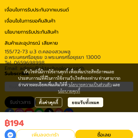
เงื่อนไขการรับประกันจากแบรนด์
เงื่อนไขในการขอคืนสินค้า
นโยบายการรับประกันสินค้า
สินค้าและอุปกรณ์ เสียหาย
155/72-73 ม.3 ต.คลองสวนพลู
อ.พระนครศรีอยุธย จ.พระนครศรีอยุธยา 13000
Tel: 0659698998
Email: admin@cktechnology.co.th
เว็บไซต์นี้มีการใช้งานคุกกี้ เพื่อเพิ่มประสิทธิภาพและ
Subscribe
ประสบการณ์ที่ดีในการใช้งานเว็บไซต์ของท่าน ท่านสามารถ
อ่านรายละเอียดเพิ่มเติมได้ที่
นโยบายความเป็นส่วนตัว
และ
นโยบายคุกกี้
รับข่าวสาร
ตั้งค่าคุกกี้
ยอมรับทั้งหมด
฿194
2020 C.K.Technology (Thailand) Co., Ltd All rights reserved
เพิ่มลงตะกร้า
ซื้อเลย