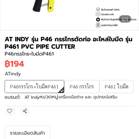
1/3
AT INDY รุ่น P46 กรรไกรตัดท่อ อะไหล่ใบมีด รุ่น
P461 PVC PIPE CUTTER
P46กรรไกร+ใบมีดP461
฿194
ATindy
P46กรรไกร+ใบมีดP461
P46 กรรไกร
P461 ใบมีด
หมวดหมู่:
แบรนด์:
เครื่องมือช่าง และ อุปกรณ์เสริม
AT Indy
แชร์
รายละเอียดสินค้า