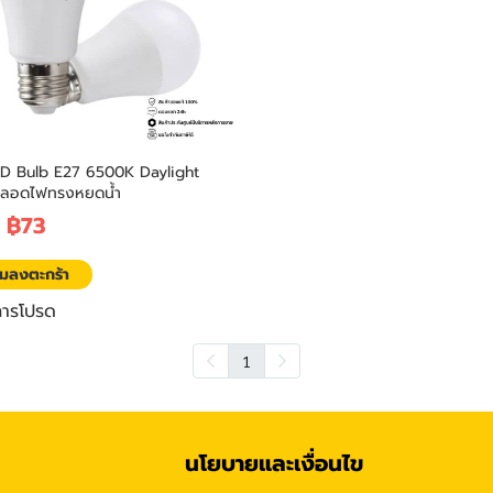
ED Bulb E27 6500K Daylight
ลอดไฟทรงหยดน้ำ
-
฿73
ิ่มลงตะกร้า
การโปรด
1
นโยบายและเงื่อนไข