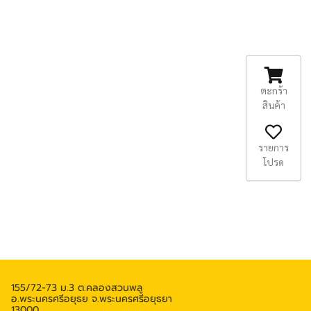
ตะกร้า
สินค้า
รายการ
โปรด
155/72-73 ม.3 ต.คลองสวนพลู
อ.พระนครศรีอยุธย จ.พระนครศรีอยุธยา
13000