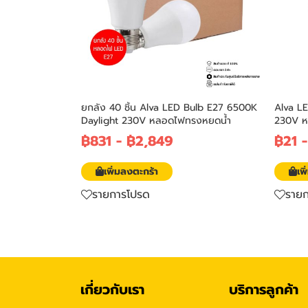
ยกลัง 40 ชิ้น Alva LED Bulb E27 6500K
Alva L
Daylight 230V หลอดไฟทรงหยดน้ำ
230V ห
฿831
-
฿2,849
฿21
เพิ่มลงตะกร้า
เพ
รายการโปรด
ราย
เกี่ยวกับเรา
บริการลูกค้า