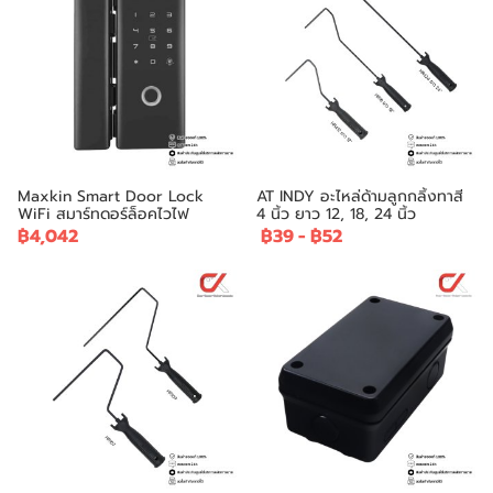
Maxkin Smart Door Lock
AT INDY อะไหล่ด้ามลูกกลิ้งทาสี
WiFi สมาร์ทดอร์ล็อคไวไฟ
4 นิ้ว ยาว 12, 18, 24 นิ้ว
฿4,042
฿39
-
฿52