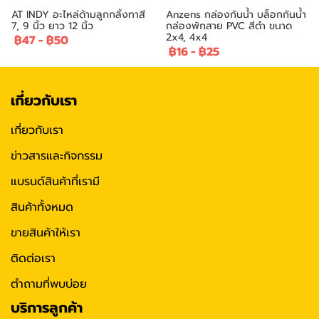
AT INDY อะไหล่ด้ามลูกกลิ้งทาสี
Anzens กล่องกันน้ำ บล็อกกันน้ำ
7, 9 นิ้ว ยาว 12 นิ้ว
กล่องพักสาย PVC สีดำ ขนาด
2x4, 4x4
฿47
-
฿50
฿16
-
฿25
เกี่ยวกับเรา
เกี่ยวกับเรา
ข่าวสารและกิจกรรม
แบรนด์สินค้าที่เรามี
สินค้าทั้งหมด
ขายสินค้าให้เรา
ติดต่อเรา
ตำถามที่พบบ่อย
บริการลูกค้า