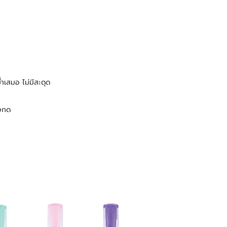
่ำเสมอ ไม่มีสะดุด
รงกด