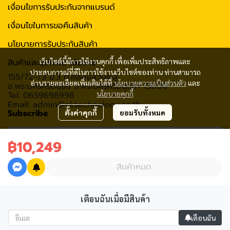
เงื่อนไขการรับประกันจากแบรนด์
เงื่อนไขในการขอคืนสินค้า
นโยบายการรับประกันสินค้า
สินค้าและอุปกรณ์ เสียหาย
เว็บไซต์นี้มีการใช้งานคุกกี้ เพื่อเพิ่มประสิทธิภาพและ
ประสบการณ์ที่ดีในการใช้งานเว็บไซต์ของท่าน ท่านสามารถ
155/72-73 ม.3 ต.คลองสวนพลู
อ่านรายละเอียดเพิ่มเติมได้ที่
นโยบายความเป็นส่วนตัว
และ
อ.พระนครศรีอยุธย จ.พระนครศรีอยุธยา 13000
นโยบายคุกกี้
Tel: 0659698998
Email: admin@cktechnology.co.th
Subscribe
ตั้งค่าคุกกี้
ยอมรับทั้งหมด
฿10,249
รับข่าวสาร
สินค้าหมด
เตือนฉันเมื่อมีสินค้า
2020 C.K.Technology (Thailand) Co., Ltd All rights reserved
เตือนฉัน
Powered By
MakeWebEasy