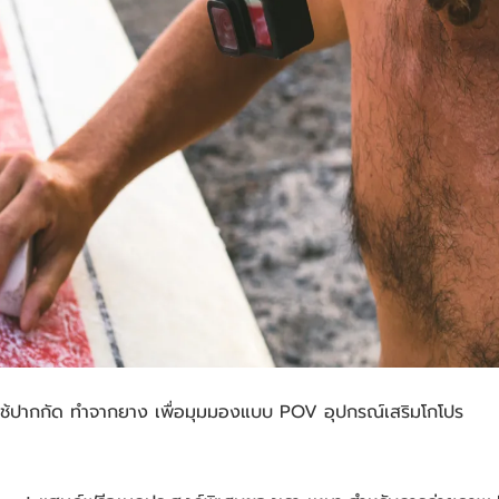
้ปากกัด ทำจากยาง เพื่อมุมมองแบบ POV อุปกรณ์เสริมโกโปร