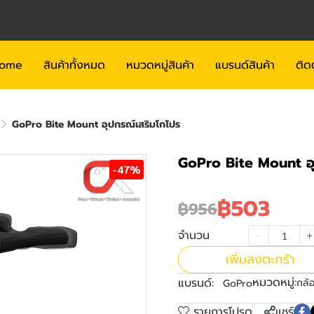
ome
สินค้าทั้งหมด
หมวดหมู่สินค้า
แบรนด์สินค้า
ติด
GoPro Bite Mount อุปกรณ์เสริมโกโปร
GoPro Bite Mount อุ
-47%
฿503
฿956
จำนวน
เพิ่มลงตะกร้า
หมวดหมู่:
แบรนด์:
กล้
GoPro
รายการโปรด
แชร์