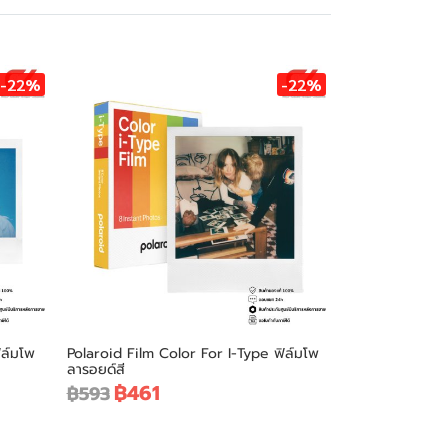
-22%
-22%
ิล์มโพ
Polaroid Film Color For I-Type ฟิล์มโพ
ลารอยด์สี
฿461
฿593