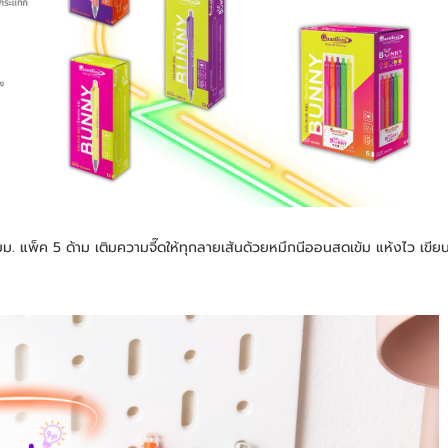
ค 5 ด้าม เติมความจี๊ดให้ทุกลายเส้นด้วยหมึกนีออนสดเข้ม แห้งไว เขียนลื่