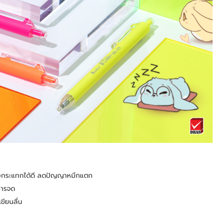
รงกระแทกได้ดี ลดปัญญาหมึกแตก
นการจด
ขียนลื่น