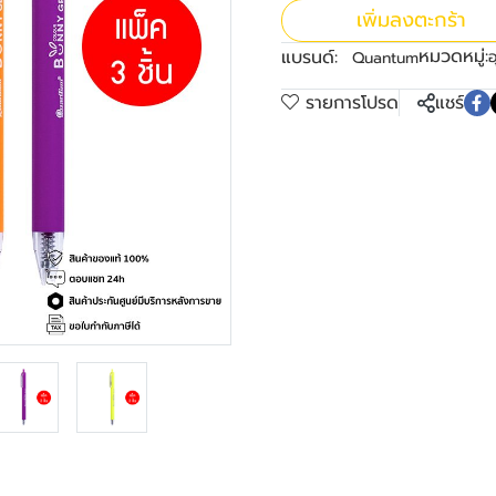
เพิ่มลงตะกร้า
หมวดหมู่:
แบรนด์:
อ
Quantum
รายการโปรด
แชร์