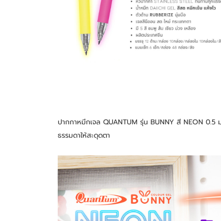
ปากกาหมึกเจล QUANTUM รุ่น BUNNY สี NEON 0.5 มม. แพ็
ธรรมดาให้สะดุดตา