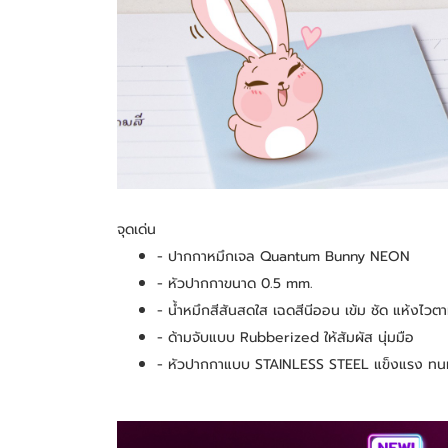
จุดเด่น
- ปากกาหมึกเจล Quantum Bunny NEON
- หัวปากกาขนาด 0.5 mm.
- น้ำหมึกสีสันสดใส เฉดสีนีออน เข้ม ชัด แห้งไว
- ด้ามจับแบบ Rubberized ให้สัมผัส นุ่มมือ
- หัวปากกาแบบ STAINLESS STEEL แข็งแรง ท