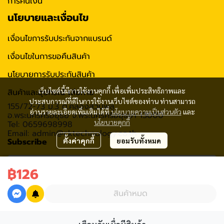
การคืนเงิน
นโยบายและเงื่อนไข
เงื่อนไขการรับประกันจากแบรนด์
เงื่อนไขในการขอคืนสินค้า
นโยบายการรับประกันสินค้า
เว็บไซต์นี้มีการใช้งานคุกกี้ เพื่อเพิ่มประสิทธิภาพและ
สินค้าและอุปกรณ์ เสียหาย
ประสบการณ์ที่ดีในการใช้งานเว็บไซต์ของท่าน ท่านสามารถ
155/72-73 ม.3 ต.คลองสวนพลู
อ่านรายละเอียดเพิ่มเติมได้ที่
นโยบายความเป็นส่วนตัว
และ
อ.พระนครศรีอยุธย จ.พระนครศรีอยุธยา 13000
นโยบายคุกกี้
Tel: 0659698998
Email: admin@cktechnology.co.th
Subscribe
ตั้งค่าคุกกี้
ยอมรับทั้งหมด
฿126
รับข่าวสาร
สินค้าหมด