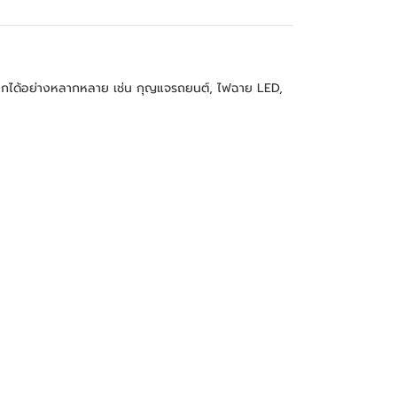
เล็กได้อย่างหลากหลาย เช่น กุญแจรถยนต์, ไฟฉาย LED, 