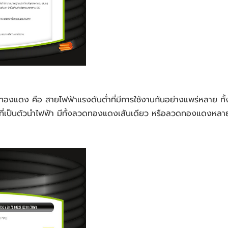
เป็นตัวนำไฟฟ้า มีทั้งลวดทองแดงเส้นเดียว หรือลวดทองแดงหลายเส้