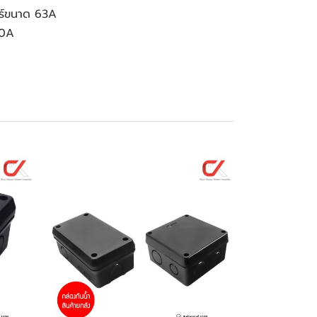
อร์ขนาด 63A
80A