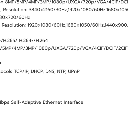
ution 8MP/5MP/4MP/3MP/1080p/UXGA/720p/VGA/4CIF/DCI
el, Resolution: 3840x2160/30Hz,1920x1080/60Hz,1680x10
280x720/60Hz
l, Resolution: 1920x1080/60Hz,1680x1050/60Hz,1440x90
+/H.265/ H.264+/H.264
8MP/5MP/4MP/3MP/1080p/UXGA/720p/VGA/4CIF/DCIF/2CIF
P
cols TCP/IP, DHCP, DNS, NTP, UPnP
Mbps Self-Adaptive Ethernet Interface