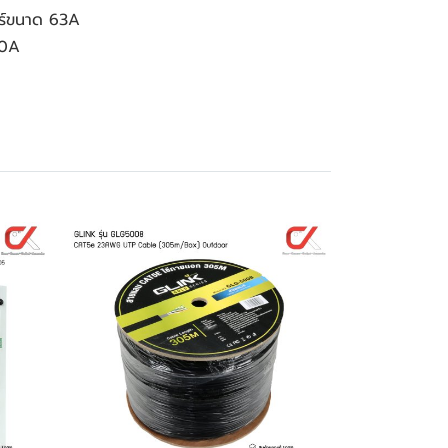
อร์ขนาด 63A
80A