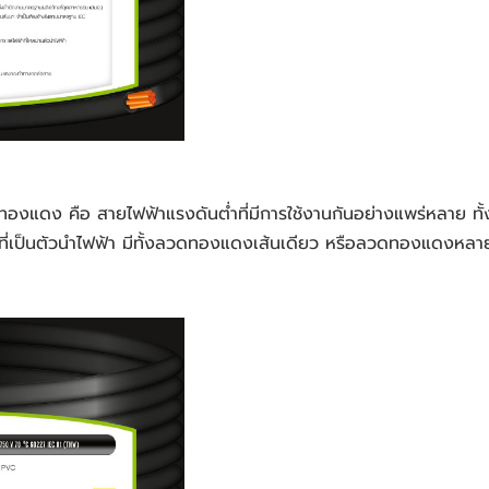
เป็นตัวนำไฟฟ้า มีทั้งลวดทองแดงเส้นเดียว หรือลวดทองแดงหลายเส้