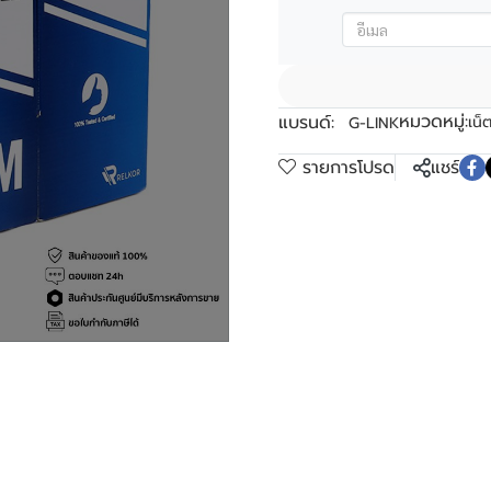
หมวดหมู่:
แบรนด์:
เน็
G-LINK
รายการโปรด
แชร์