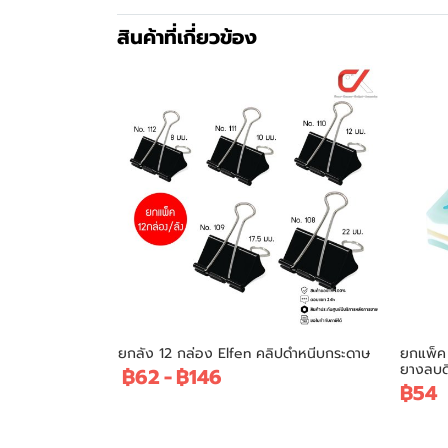
สินค้าที่เกี่ยวข้อง
ยกลัง 12 กล่อง Elfen คลิปดำหนีบกระดาษ
ยกแพ็ค 
ยางลบด
฿62
-
฿146
฿54