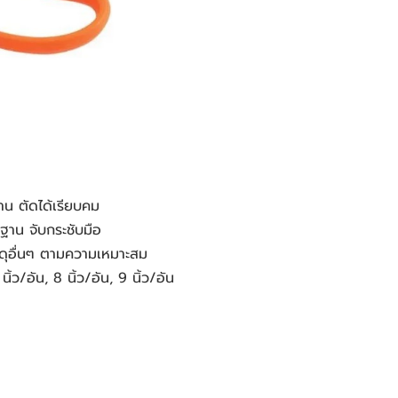
น ตัดได้เรียบคม
าน จับกระชับมือ
ัสดุอื่นๆ ตามความเหมาะสม
ิ้ว/อัน, 8 นิ้ว/อัน, 9 นิ้ว/อัน