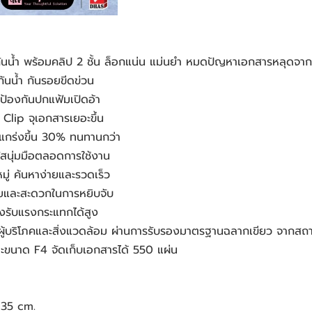
นน้ำ พร้อมคลิป 2 ชั้น ล็อกแน่น แม่นยำ หมดปัญหาเอกสารหลุดจาก
ันน้ำ กันรอยขีดข่วน
ป้องกันปกแฟ้มเปิดอ้า
 Clip จุเอกสารเยอะขึ้น
งแกร่งขึ้น 30% ทนทานกว่า
ัสนุ่มมือตลอดการใช้งาน
มู่ ค้นหาง่ายและรวดเร็ว
ายและสะดวกในการหยิบจับ
งรับแรงกระแทกได้สูง
ผู้บริโภคและสิ่งแวดล้อม ผ่านการรับรองมาตรฐานฉลากเขียว จากสถา
ะขนาด F4 จัดเก็บเอกสารได้ 550 แผ่น
 35 cm.