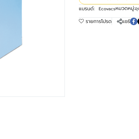
หมวดหมู่:
แบรนด์:
อุ
Ecovacs
รายการโปรด
แชร์