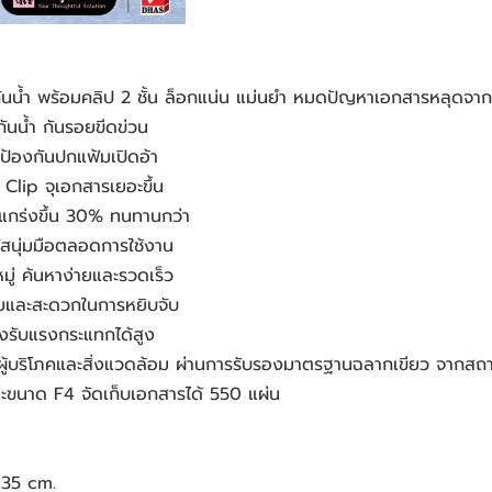
นน้ำ พร้อมคลิป 2 ชั้น ล็อกแน่น แม่นยำ หมดปัญหาเอกสารหลุดจาก
ันน้ำ กันรอยขีดข่วน
ป้องกันปกแฟ้มเปิดอ้า
 Clip จุเอกสารเยอะขึ้น
งแกร่งขึ้น 30% ทนทานกว่า
ัสนุ่มมือตลอดการใช้งาน
มู่ ค้นหาง่ายและรวดเร็ว
ายและสะดวกในการหยิบจับ
งรับแรงกระแทกได้สูง
ผู้บริโภคและสิ่งแวดล้อม ผ่านการรับรองมาตรฐานฉลากเขียว จากสถา
ะขนาด F4 จัดเก็บเอกสารได้ 550 แผ่น
 35 cm.