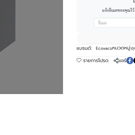
เ
แจ้งอีเมลของคุณไว้
หมวดหมู่:
แบรนด์:
อุ
Ecovacs
รายการโปรด
แชร์