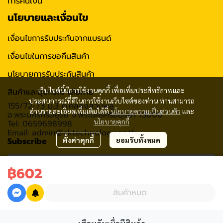
การคืนเงิน
นโยบายและเงื่อนไข
เงื่อนไขการรับประกันจากแบรนด์
เงื่อนไขในการขอคืนสินค้า
นโยบายการรับประกันสินค้า
เว็บไซต์นี้มีการใช้งานคุกกี้ เพื่อเพิ่มประสิทธิภาพและ
สินค้าและอุปกรณ์ เสียหาย
ประสบการณ์ที่ดีในการใช้งานเว็บไซต์ของท่าน ท่านสามารถ
155/72-73 ม.3 ต.คลองสวนพลู
อ่านรายละเอียดเพิ่มเติมได้ที่
นโยบายความเป็นส่วนตัว
และ
อ.พระนครศรีอยุธย จ.พระนครศรีอยุธยา 13000
นโยบายคุกกี้
Tel: 0659698998
Email: admin@cktechnology.co.th
Subscribe
ตั้งค่าคุกกี้
ยอมรับทั้งหมด
฿602
รับข่าวสาร
สินค้าหมด