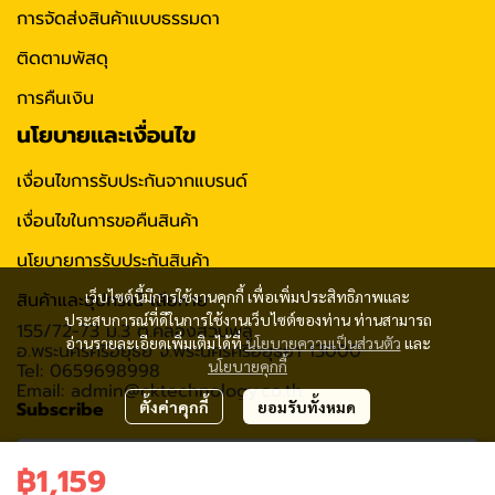
การจัดส่งสินค้าแบบธรรมดา
ติดตามพัสดุ
การคืนเงิน
นโยบายและเงื่อนไข
เงื่อนไขการรับประกันจากแบรนด์
เงื่อนไขในการขอคืนสินค้า
นโยบายการรับประกันสินค้า
เว็บไซต์นี้มีการใช้งานคุกกี้ เพื่อเพิ่มประสิทธิภาพและ
สินค้าและอุปกรณ์ เสียหาย
ประสบการณ์ที่ดีในการใช้งานเว็บไซต์ของท่าน ท่านสามารถ
155/72-73 ม.3 ต.คลองสวนพลู
อ่านรายละเอียดเพิ่มเติมได้ที่
นโยบายความเป็นส่วนตัว
และ
อ.พระนครศรีอยุธย จ.พระนครศรีอยุธยา 13000
นโยบายคุกกี้
Tel: 0659698998
Email: admin@cktechnology.co.th
Subscribe
ตั้งค่าคุกกี้
ยอมรับทั้งหมด
฿1,159