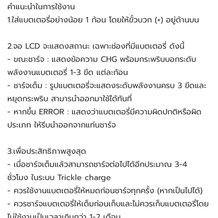
คำแนะนำในการใช้งาน
1.ใส่แบตเตอรี่อย่างน้อย 1 ก้อน โดยให้ขั้วบวก (+) อยู่ด้านบน
2.จอ LCD จะแสดงสถานะ เฉพาะช่องที่มีแบตเตอรี่ ดังนี้
- ขณะชาร์จ : แสดงข้อความ CHG พร้อมกระพริบบอกระดับ
พลังงานแบตเตอรี่ 1-3 ขีด แต่ละก้อน
- ชาร์จเต็ม : รูปแบตเตอรี่จะแสดงระดับพลังงานครบ 3 ขีดและ
หยุดกระพริบ สามารนำออกมาใช้ได้ทันที่
- หากขึ้น ERROR : แสดงว่าแบตเตอรี่มีความผิดปกติหรือผิด
ประเภท ให้รีบนำออกจากแท่นชาร์จ 
3.เพื่อประสิทธิภาพสูงสุด
- เมื่อชาร์จเต็มแล้วสามารถชาร์จต่อไปได้อีกประมาณ 3-4 
ชั่วโมง ในระบบ Trickle charge
- ควรใช้งานแบตเตอรี่ให้หมดก่อนชาร์จทุกครั้ง (หากเป็นไปได้)
- ควรชาร์จแบตเตอรี่ให้เต็มก่อนเก็บและไม่ควรเก็บแบตเตอรี่โดย
ไม่ใช้งานเป็นเวลาเกินกว่า 1-2 เดือน