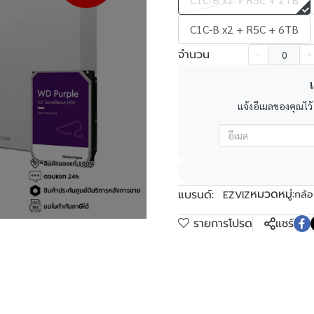
C1C-B x2 + R5C + 6TB
จำนวน
เ
แจ้งอีเมลของคุณไว้
หมวดหมู่:
แบรนด์:
กล้อ
EZVIZ
รายการโปรด
แชร์