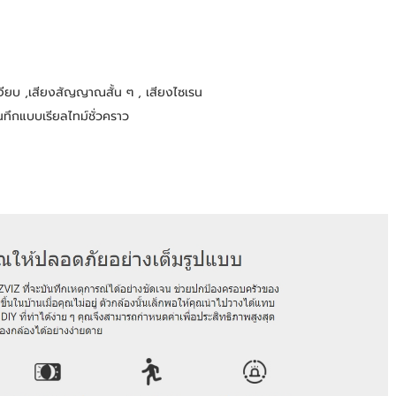
งียบ ,เสียงสัญญาณสั้น ๆ , เสียงไซเรน
ทึกแบบเรียลไทม์ชั่วคราว