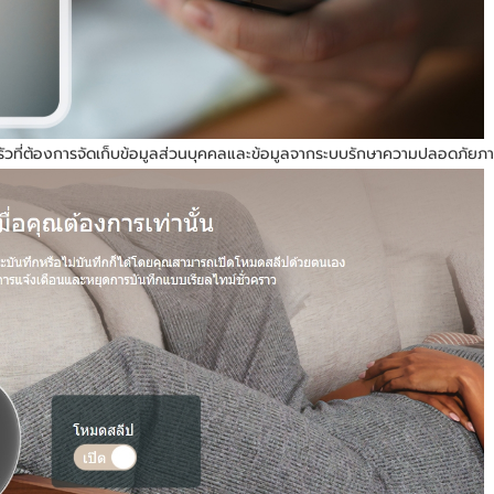
วที่ต้องการจัดเก็บข้อมูลส่วนบุคคลและข้อมูลจากระบบรักษาความปลอดภัยภา