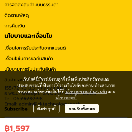
การจัดส่งสินค้าแบบธรรมดา
ติดตามพัสดุ
การคืนเงิน
นโยบายและเงื่อนไข
เงื่อนไขการรับประกันจากแบรนด์
เงื่อนไขในการขอคืนสินค้า
นโยบายการรับประกันสินค้า
สินค้าและอุปกรณ์ เสียหาย
เว็บไซต์นี้มีการใช้งานคุกกี้ เพื่อเพิ่มประสิทธิภาพและ
ประสบการณ์ที่ดีในการใช้งานเว็บไซต์ของท่าน ท่านสามารถ
155/72-73 ม.3 ต.คลองสวนพลู
อ่านรายละเอียดเพิ่มเติมได้ที่
นโยบายความเป็นส่วนตัว
และ
อ.พระนครศรีอยุธย จ.พระนครศรีอยุธยา 13000
นโยบายคุกกี้
Tel: 0659698998
Email: admin@cktechnology.co.th
Subscribe
ตั้งค่าคุกกี้
ยอมรับทั้งหมด
฿1,597