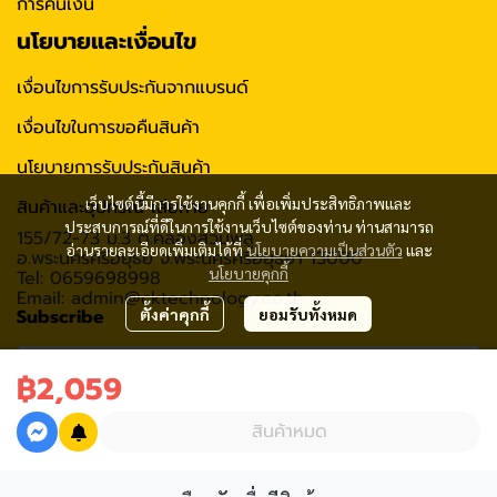
การคืนเงิน
นโยบายและเงื่อนไข
เงื่อนไขการรับประกันจากแบรนด์
เงื่อนไขในการขอคืนสินค้า
นโยบายการรับประกันสินค้า
เว็บไซต์นี้มีการใช้งานคุกกี้ เพื่อเพิ่มประสิทธิภาพและ
สินค้าและอุปกรณ์ เสียหาย
ประสบการณ์ที่ดีในการใช้งานเว็บไซต์ของท่าน ท่านสามารถ
155/72-73 ม.3 ต.คลองสวนพลู
อ่านรายละเอียดเพิ่มเติมได้ที่
นโยบายความเป็นส่วนตัว
และ
อ.พระนครศรีอยุธย จ.พระนครศรีอยุธยา 13000
นโยบายคุกกี้
Tel: 0659698998
Email: admin@cktechnology.co.th
Subscribe
ตั้งค่าคุกกี้
ยอมรับทั้งหมด
฿2,059
รับข่าวสาร
สินค้าหมด