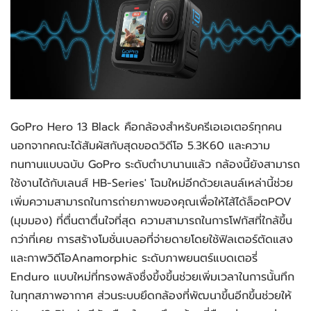
GoPro Hero 13 Black คือกล้องสำหรับครีเอเอเตอร์ทุกคน 
นอกจากคณะได้สัมผัสกับสุดขอดวิดีโอ 5.3K60 และความ
ทนทานแบบฉบับ GoPro ระดับตำบานานแล้ว กล้องนี้ยังสามารถ
ใช้งานได้กับเลนส์ HB-Series' โฉมใหม่อีกด้วยเลนล์เหล่านี้ช่วย
เพิ่มความสามารถในการถ่ายภาพของคุณเพื่อให้ไส้ได้ล็อตPOV 
(มุมมอง) ที่ตื่นตาตื่นใจที่สุด ความสามารถในการโฟกัสที่ใกล้ขึ้น
กว่าที่เคย การสร้างโมชั่นเบลอที่จ่ายดายโดยใช้ฟิลเตอร์ตัดแสง
และกาพวิดีโอAnamorphic ระดับภาพยนตร์แบดเตอรี่ 
Enduro แบบใหม่ที่ทรงพลังชื่งขึ้งขึ้นช่วยเพิ่มเวลาในการนั้นทึก
ในทุกสภาพอากาศ ส่วนระบบยึดกล้องที่พัฒนาขึ้นอีกขึ้นช่วยให้ 