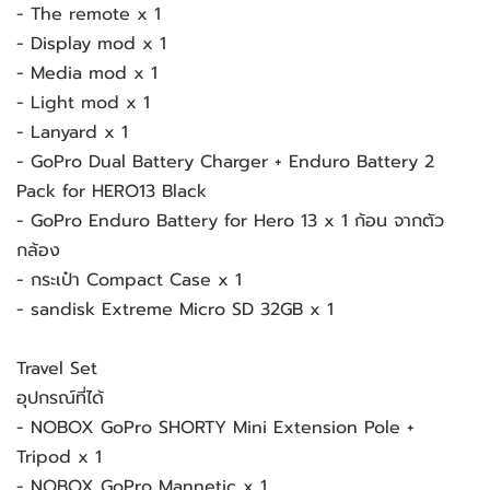
- The remote x 1
- Display mod x 1
- Media mod x 1
- Light mod x 1
- Lanyard x 1
- GoPro Dual Battery Charger + Enduro Battery 2 
Pack for HERO13 Black
- GoPro Enduro Battery for Hero 13 x 1 ก้อน จากตัว
กล้อง
- กระเป๋า Compact Case x 1
- sandisk Extreme Micro SD 32GB x 1
Travel Set
อุปกรณ์ที่ได้
- NOBOX GoPro SHORTY Mini Extension Pole + 
Tripod x 1
- NOBOX GoPro Mannetic x 1