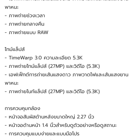
พาหนะ
- ภาพถ่ายช่วงเวลา
- ภาพถ่ายกลางคืน
- ภาพถ่ายแบบ RAW
ไทม์แล็ปส์
- TimeWarp 3.0 ความละเอียด 5.3K
- ภาพถ่ายไทม์แล็ปส์ (27MP) และวิดีโอ (5.3K)
- เอฟเฟ็กต์การถ่ายเส้นแสงดาว ภาพวาดไฟและเส้นแสงยาน
พาหนะ
- ภาพถ่ายไนท์แล็ปส์ (27MP) และวิดีโอ (5.3K)
การควบคุมกล้อง
- หน้าจอสัมผัสด้านหลังขนาดใหญ่ 2.27 นิ้ว
- หน้าจอด้านหน้า 1.4 นิ้วสำหรับดูตัวอย่างหรือดูสถานะ
- การควบคุมแบบง่ายและแบบมือโปร