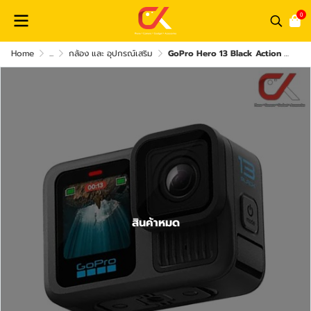
0
Home
...
กล้อง และ อุปกรณ์เสริม
GoPro Hero 13 Black Action Camera กล้องโกโปร
สินค้าหมด