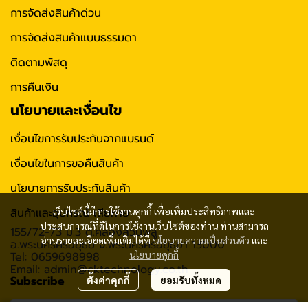
การจัดส่งสินค้าด่วน
การจัดส่งสินค้าแบบธรรมดา
ติดตามพัสดุ
การคืนเงิน
นโยบายและเงื่อนไข
เงื่อนไขการรับประกันจากแบรนด์
เงื่อนไขในการขอคืนสินค้า
นโยบายการรับประกันสินค้า
สินค้าและอุปกรณ์ เสียหาย
เว็บไซต์นี้มีการใช้งานคุกกี้ เพื่อเพิ่มประสิทธิภาพและ
ประสบการณ์ที่ดีในการใช้งานเว็บไซต์ของท่าน ท่านสามารถ
155/72-73 ม.3 ต.คลองสวนพลู
อ่านรายละเอียดเพิ่มเติมได้ที่
นโยบายความเป็นส่วนตัว
และ
อ.พระนครศรีอยุธย จ.พระนครศรีอยุธยา 13000
นโยบายคุกกี้
Tel: 0659698998
Email: admin@cktechnology.co.th
Subscribe
ตั้งค่าคุกกี้
ยอมรับทั้งหมด