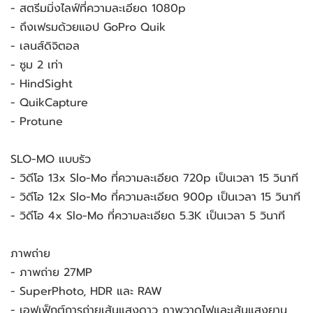
- สตรีมมิ่งไลฟ์ที่ความละเอียด 1080p
- ถึงเฟรมด้วยแอป GoPro Quik
- เลนส์ดิจิตอล
- ซูม 2 เท่า
- HindSight
- QuikCapture
- Protune
SLO-MO แบบรัว
- วิดีโอ 13x Slo-Mo ที่ความละเอียด 720p เป็นเวลา 15 วินาที
- วิดีโอ 12x Slo-Mo ที่ความละเอียด 900p เป็นเวลา 15 วินาที
- วิดีโอ 4x Slo-Mo ที่ความละเอียด 5.3K เป็นเวลา 5 วินาที
ภาพถ่าย
- ภาพถ่าย 27MP
- SuperPhoto, HDR และ RAW
- เอฟเฟ็กต์การถ่ายเส้นแสงดาว ภาพวาดไฟและเส้นแสงยาน