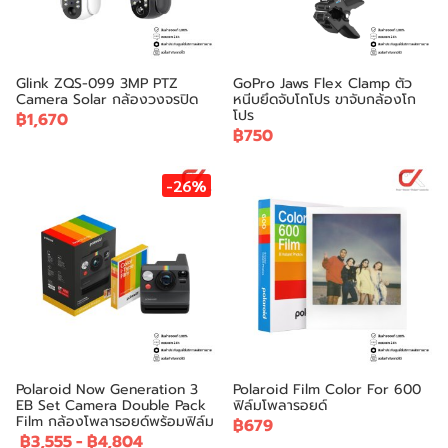
Glink ZQS-099 3MP PTZ
GoPro Jaws Flex Clamp ตัว
Camera Solar กล้องวงจรปิด
หนีบยึดจับโกโปร ขาจับกล้องโก
โปร
฿1,670
฿750
-26%
Polaroid Now Generation 3
Polaroid Film Color For 600
EB Set Camera Double Pack
ฟิล์มโพลารอยด์
Film กล้องโพลารอยด์พร้อมฟิล์ม
฿679
฿3,555
-
฿4,804