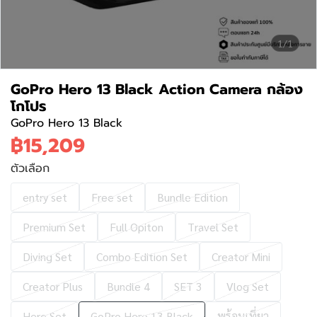
1/1
GoPro Hero 13 Black Action Camera กล้อง
โกโปร
GoPro Hero 13 Black
฿15,209
ตัวเลือก
entry set
Free set
Bundle Edition
Premium Set
Full Opiton
Travel Set
Diving Set
Combo Edition Set
Creator Mini
Creator Plus
Bundle 4
SET 3
Vlog Set
Hero Set
GoPro Hero 13 Black
พร้อมเที่ยว