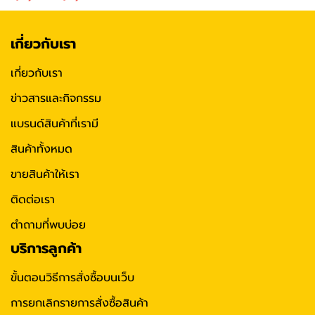
เกี่ยวกับเรา
เกี่ยวกับเรา
ข่าวสารและกิจกรรม
แบรนด์สินค้าที่เรามี
สินค้าทั้งหมด
ขายสินค้าให้เรา
ติดต่อเรา
ตำถามที่พบบ่อย
บริการลูกค้า
ขั้นตอนวิธีการสั่งซื้อบนเว็บ
การยกเลิกรายการสั่งซื้อสินค้า