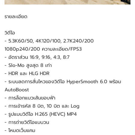
รายละเอียด
วิดีโอ
- 5.3K60/50, 4K120/100, 2.7K240/200 
1080p240/200 ความละเอียด/FPS3
- อัตราส่วน 16:9, 9:16, 4:3, 8:7
- Slo-Mo สูงสุด 8 เท่า
- HDR และ HLG HDR
- ระบบลดการสั่นไหวของวิดีโอ HyperSmooth 6.0 พร้อม 
AutoBoost
- การล็อกแบวเส้นขอบฟ้า
- การเข้ารหัส 8 บิต, 10 บิต และ Log
- รูปแบบวิดีโอ H.265 (HEVC) MP4
- การถ่ายวิดีโอแบบวน
- โหมดเว็บแคม