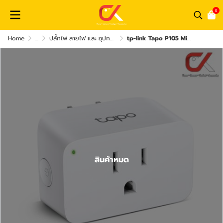
0
Home
...
ปลั๊กไฟ สายไฟ และ อุปกรณ์เสริม
tp-link Tapo P105 Mini Smart Wi-Fi Plug ปลั๊กไฟอัจฉริยะ
สินค้าหมด