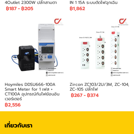
4Outlet 2300W ปลั๊กสามตา
IN 1 15A ระบบตัดไฟฉุกเฉิน
฿187
-
฿205
฿1,862
Hoymiles DDSU666-100A
Zircon ZC103/2U/3M, ZC-104,
Smart Meter for 1 เฟส +
ZC-105 ปลั๊กไฟ
CT100A อุปกรณ์กันไฟย้อนอิน
฿267
-
฿374
เวอร์เตอร์
฿2,556
เกี่ยวกับเรา