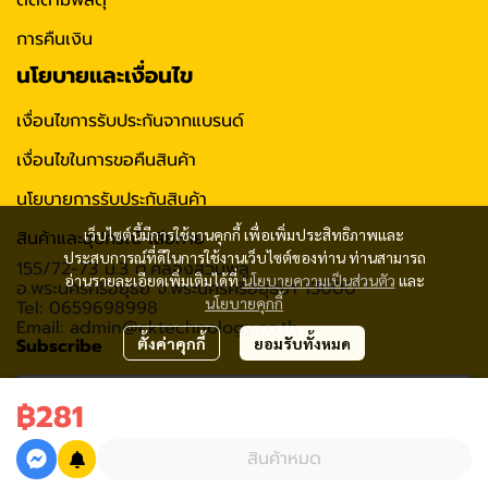
ติดตามพัสดุ
การคืนเงิน
นโยบายและเงื่อนไข
เงื่อนไขการรับประกันจากแบรนด์
เงื่อนไขในการขอคืนสินค้า
นโยบายการรับประกันสินค้า
เว็บไซต์นี้มีการใช้งานคุกกี้ เพื่อเพิ่มประสิทธิภาพและ
สินค้าและอุปกรณ์ เสียหาย
ประสบการณ์ที่ดีในการใช้งานเว็บไซต์ของท่าน ท่านสามารถ
155/72-73 ม.3 ต.คลองสวนพลู
อ่านรายละเอียดเพิ่มเติมได้ที่
นโยบายความเป็นส่วนตัว
และ
อ.พระนครศรีอยุธย จ.พระนครศรีอยุธยา 13000
นโยบายคุกกี้
Tel: 0659698998
Email: admin@cktechnology.co.th
Subscribe
ตั้งค่าคุกกี้
ยอมรับทั้งหมด
฿281
รับข่าวสาร
สินค้าหมด