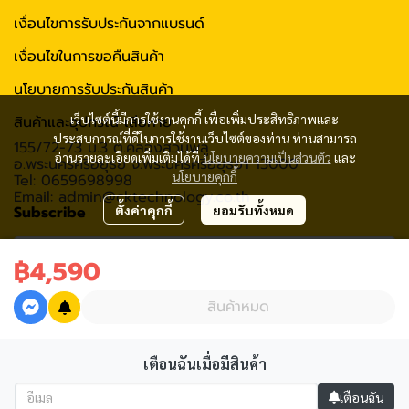
เงื่อนไขการรับประกันจากแบรนด์
เงื่อนไขในการขอคืนสินค้า
นโยบายการรับประกันสินค้า
เว็บไซต์นี้มีการใช้งานคุกกี้ เพื่อเพิ่มประสิทธิภาพและ
สินค้าและอุปกรณ์ เสียหาย
ประสบการณ์ที่ดีในการใช้งานเว็บไซต์ของท่าน ท่านสามารถ
155/72-73 ม.3 ต.คลองสวนพลู
อ่านรายละเอียดเพิ่มเติมได้ที่
นโยบายความเป็นส่วนตัว
และ
อ.พระนครศรีอยุธย จ.พระนครศรีอยุธยา 13000
นโยบายคุกกี้
Tel: 0659698998
Email: admin@cktechnology.co.th
Subscribe
ตั้งค่าคุกกี้
ยอมรับทั้งหมด
฿4,590
รับข่าวสาร
สินค้าหมด
เตือนฉันเมื่อมีสินค้า
2020 C.K.Technology (Thailand) Co., Ltd All rights reserved
เตือนฉัน