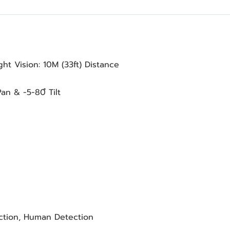
ght Vision: 10M (33ft) Distance
 Pan & -5-80ํ Tilt
ection, Human Detection