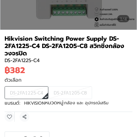
1/4
Hikvision Switching Power Supply DS-
2FA1225-C4 DS-2FA1205-C8 สวิทชิ่งกล้อง
วงจรปิด
DS-2FA1225-C4
฿382
ตัวเลือก
DS-2FA1225-C4
DS-2FA1205-C8
หมวดหมู่:
แบรนด์:
กล้อง และ อุปกรณ์เสริม
HIKVISION
แชร์