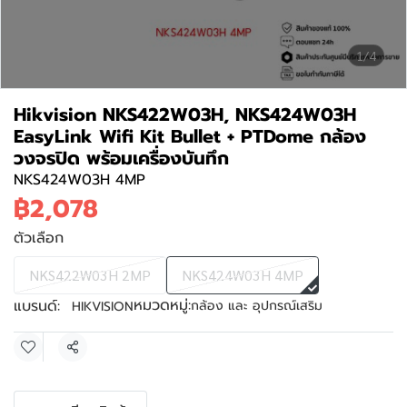
1/4
Hikvision NKS422W03H, NKS424W03H
EasyLink Wifi Kit Bullet + PTDome กล้อง
วงจรปิด พร้อมเครื่องบันทึก
NKS424W03H 4MP
฿2,078
ตัวเลือก
NKS422W03H 2MP
NKS424W03H 4MP
หมวดหมู่:
แบรนด์:
กล้อง และ อุปกรณ์เสริม
HIKVISION
แชร์