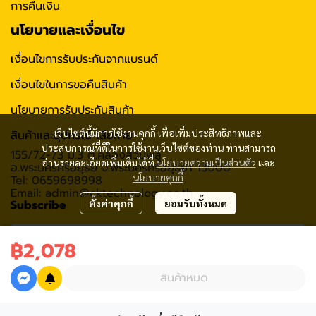
การคืนเงิน
นโยบายและเงื่อนไข
เงื่อนไขการรับประกันจากแบรนด์
เงื่อนไขในการขอคืนสินค้า
นโยบายการรับประกันสินค้า
เว็บไซต์นี้มีการใช้งานคุกกี้ เพื่อเพิ่มประสิทธิภาพและ
สินค้าและอุปกรณ์ เสียหาย
ประสบการณ์ที่ดีในการใช้งานเว็บไซต์ของท่าน ท่านสามารถ
155/72-73 ม.3 ต.คลองสวนพลู
อ่านรายละเอียดเพิ่มเติมได้ที่
นโยบายความเป็นส่วนตัว
และ
อ.พระนครศรีอยุธย จ.พระนครศรีอยุธยา 13000
นโยบายคุกกี้
Tel: 0659698998
Email: admin@cktechnology.co.th
Subscribe
ตั้งค่าคุกกี้
ยอมรับทั้งหมด
฿2,078
รับข่าวสาร
สินค้าหมด