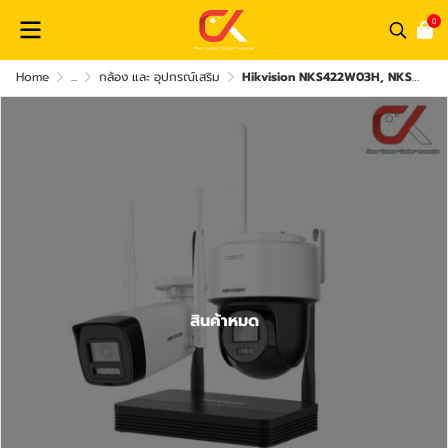
0
Home
...
กล้อง และ อุปกรณ์เสริม
Hikvision NKS422W03H, NKS424W03H EasyLink Wifi Kit Bullet + PTDome กล้องวงจรปิด พร้อมเครื่องบันทึก
สินค้าหมด