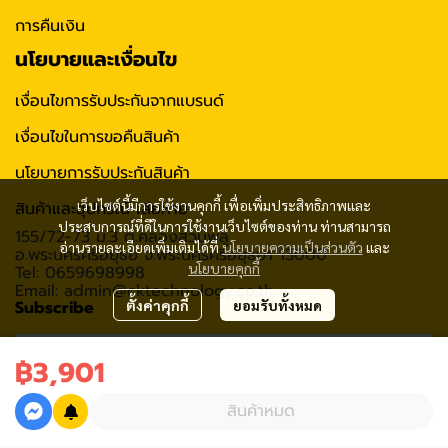
การคืนเงิน
นโยบายและเงื่อนไข
เงื่อนไขการรับประกันจากแบรนด์
เงื่อนไขในการขอคืนสินค้า
นโยบายการรับประกันสินค้า
เว็บไซต์นี้มีการใช้งานคุกกี้ เพื่อเพิ่มประสิทธิภาพและ
สินค้าและอุปกรณ์ เสียหาย
ประสบการณ์ที่ดีในการใช้งานเว็บไซต์ของท่าน ท่านสามารถ
155/72-73 ม.3 ต.คลองสวนพลู
อ่านรายละเอียดเพิ่มเติมได้ที่
นโยบายความเป็นส่วนตัว
และ
อ.พระนครศรีอยุธย จ.พระนครศรีอยุธยา 13000
นโยบายคุกกี้
Tel: 0659698998
Email: admin@cktechnology.co.th
Subscribe
ตั้งค่าคุกกี้
ยอมรับทั้งหมด
฿3,901
รับข่าวสาร
สินค้าหมด