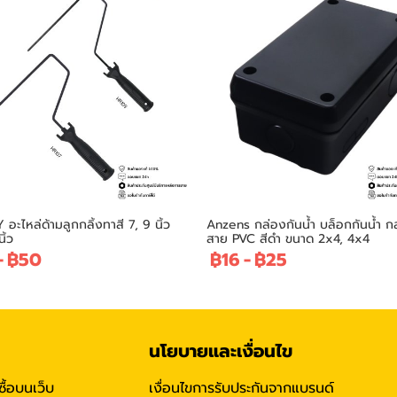
อะไหล่ด้ามลูกกลิ้งทาสี 7, 9 นิ้ว
Anzens กล่องกันน้ำ บล็อกกันน้ำ ก
ิ้ว
สาย PVC สีดำ ขนาด 2x4, 4x4
-
฿50
฿16
-
฿25
นโยบายและเงื่อนไข
ซื้อบนเว็บ
เงื่อนไขการรับประกันจากแบรนด์