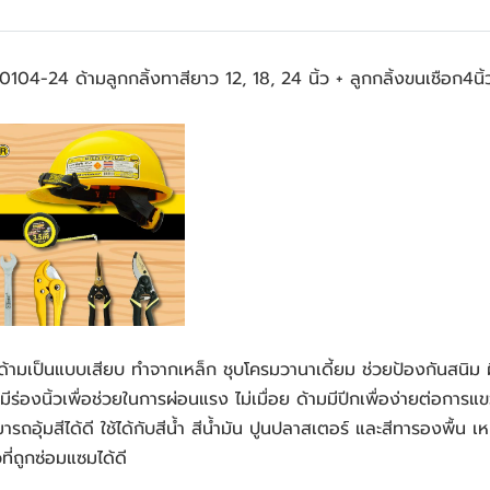
24 ด้ามลูกกลิ้งทาสียาว 12, 18, 24 นิ้ว + ลูกกลิ้งขนเชือก4นิ้
แกนด้ามเป็นแบบเสียบ ทำจากเหล็ก ชุบโครมวานาเดี้ยม ช่วยป้องกันสนิม 
มีร่องนิ้วเพื่อช่วยในการผ่อนแรง ไม่เมื่อย ด้ามมีปีกเพื่อง่ายต่อก
ารถอุ้มสีได้ดี ใช้ได้กับสีน้ำ สีน้ำมัน ปูนปลาสเตอร์ และสีทารองพื้น เห
ี่ถูกซ่อมแซมได้ดี