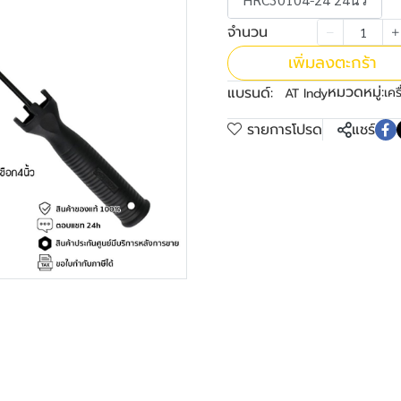
จำนวน
เพิ่มลงตะกร้า
หมวดหมู่:
แบรนด์:
เคร
AT Indy
รายการโปรด
แชร์