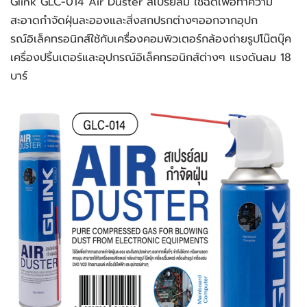
Glink GLC-014 Air Duster สเปรย์ลม ใช้ฉีดเพื่อทำความ
สะอาดกำจัดฝุ่นละอองและสิ่งสกปรกต่างๆออกจากอุปก
รณ์อิเล็คทรอนิกส์ใช้กับเครื่องคอมพิวเตอร์กล้องถ่ายรูปโน๊ตบุ๊ค
เครื่องปริ้นเตอร์และอุปกรณ์อิเล็คทรอนิกส์ต่างๆ แรงดันลม 18 
บาร์