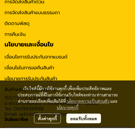
การจัดส่งสินค้าด่วน
การจัดส่งสินค้าแบบธรรมดา
ติดตามพัสดุ
การคืนเงิน
นโยบายและเงื่อนไข
เงื่อนไขการรับประกันจากแบรนด์
เงื่อนไขในการขอคืนสินค้า
นโยบายการรับประกันสินค้า
เว็บไซต์นี้มีการใช้งานคุกกี้ เพื่อเพิ่มประสิทธิภาพและ
สินค้าและอุปกรณ์ เสียหาย
ประสบการณ์ที่ดีในการใช้งานเว็บไซต์ของท่าน ท่านสามารถ
155/72-73 ม.3 ต.คลองสวนพลู
อ่านรายละเอียดเพิ่มเติมได้ที่
นโยบายความเป็นส่วนตัว
และ
อ.พระนครศรีอยุธย จ.พระนครศรีอยุธยา 13000
นโยบายคุกกี้
Tel: 0659698998
Email: admin@cktechnology.co.th
Subscribe
ตั้งค่าคุกกี้
ยอมรับทั้งหมด