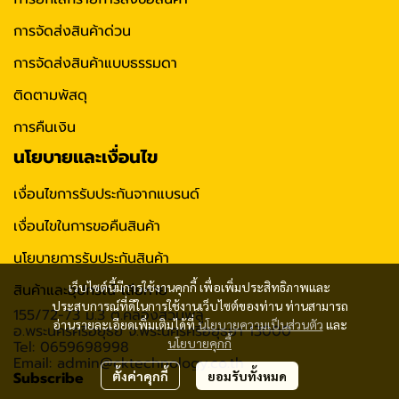
การจัดส่งสินค้าด่วน
การจัดส่งสินค้าแบบธรรมดา
ติดตามพัสดุ
การคืนเงิน
นโยบายและเงื่อนไข
เงื่อนไขการรับประกันจากแบรนด์
เงื่อนไขในการขอคืนสินค้า
นโยบายการรับประกันสินค้า
เว็บไซต์นี้มีการใช้งานคุกกี้ เพื่อเพิ่มประสิทธิภาพและ
สินค้าและอุปกรณ์ เสียหาย
ประสบการณ์ที่ดีในการใช้งานเว็บไซต์ของท่าน ท่านสามารถ
155/72-73 ม.3 ต.คลองสวนพลู
อ่านรายละเอียดเพิ่มเติมได้ที่
นโยบายความเป็นส่วนตัว
และ
อ.พระนครศรีอยุธย จ.พระนครศรีอยุธยา 13000
นโยบายคุกกี้
Tel: 0659698998
Email: admin@cktechnology.co.th
Subscribe
ตั้งค่าคุกกี้
ยอมรับทั้งหมด