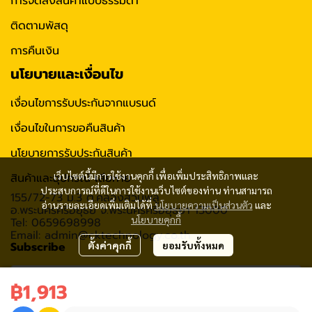
การจัดส่งสินค้าแบบธรรมดา
ติดตามพัสดุ
การคืนเงิน
นโยบายและเงื่อนไข
เงื่อนไขการรับประกันจากแบรนด์
เงื่อนไขในการขอคืนสินค้า
นโยบายการรับประกันสินค้า
เว็บไซต์นี้มีการใช้งานคุกกี้ เพื่อเพิ่มประสิทธิภาพและ
สินค้าและอุปกรณ์ เสียหาย
ประสบการณ์ที่ดีในการใช้งานเว็บไซต์ของท่าน ท่านสามารถ
155/72-73 ม.3 ต.คลองสวนพลู
อ่านรายละเอียดเพิ่มเติมได้ที่
นโยบายความเป็นส่วนตัว
และ
อ.พระนครศรีอยุธย จ.พระนครศรีอยุธยา 13000
นโยบายคุกกี้
Tel: 0659698998
Email: admin@cktechnology.co.th
Subscribe
ตั้งค่าคุกกี้
ยอมรับทั้งหมด
฿1,913