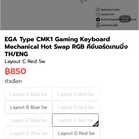
1/3
EGA Type CMK1 Gaming Keyboard
Mechanical Hot Swap RGB คีย์บอร์ดเกมมิ่ง
TH/ENG
Layout C Red Sw
฿850
ตัวเลือก
Layout A Blue Sw
Layout A Red Sw
Layout B Blue Sw
Layout B Red Sw
Layout C Blue Sw
Layout C Red Sw
Layout D Blue Sw
Layout D Red Sw