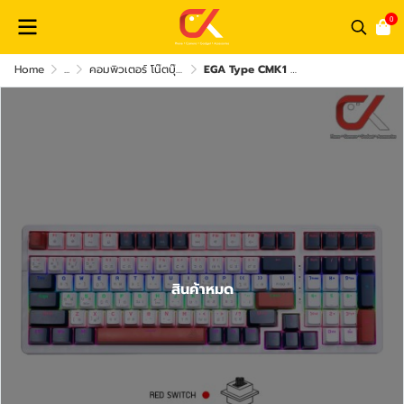
0
Home
...
คอมพิวเตอร์ โน๊ตบุ๊ค และ อุปกรณ์คอม
EGA Type CMK1 Gaming Keyboard Mechanical Hot Swap RGB คีย์บอร์ดเกมมิ่ง TH/ENG
สินค้าหมด