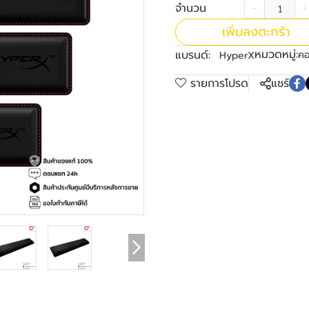
จำนวน
เพิ่มลงตะกร้า
หมวดหมู่:
แบรนด์:
คอ
HyperX
รายการโปรด
แชร์