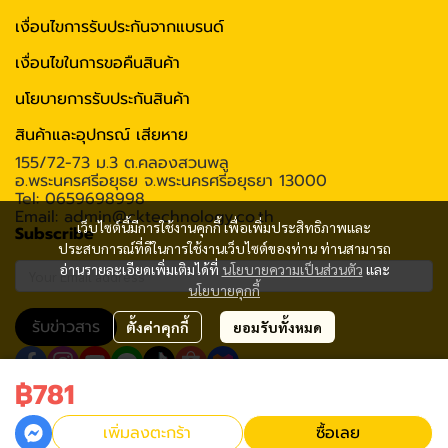
เงื่อนไขการรับประกันจากแบรนด์
เงื่อนไขในการขอคืนสินค้า
นโยบายการรับประกันสินค้า
สินค้าและอุปกรณ์ เสียหาย
155/72-73 ม.3 ต.คลองสวนพลู
อ.พระนครศรีอยุธย จ.พระนครศรีอยุธยา 13000
Tel: 0659698998
Email: admin@cktechnology.co.th
เว็บไซต์นี้มีการใช้งานคุกกี้ เพื่อเพิ่มประสิทธิภาพและ
Subscribe
ประสบการณ์ที่ดีในการใช้งานเว็บไซต์ของท่าน ท่านสามารถ
อ่านรายละเอียดเพิ่มเติมได้ที่
นโยบายความเป็นส่วนตัว
และ
นโยบายคุกกี้
รับข่าวสาร
ตั้งค่าคุกกี้
ยอมรับทั้งหมด
฿781
2020 C.K.Technology (Thailand) Co., Ltd All rights reserved
เพิ่มลงตะกร้า
ซื้อเลย