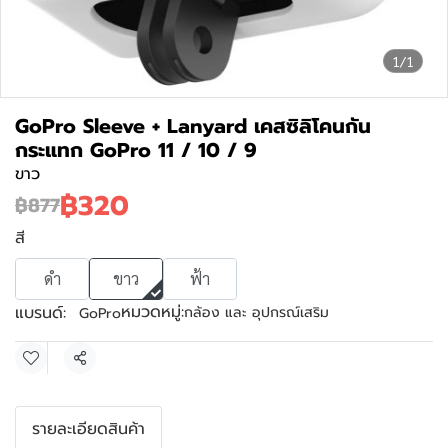
1/1
GoPro Sleeve + Lanyard เคสซิลิโคนกัน
กระแทก GoPro 11 / 10 / 9
ขาว
฿320
฿877
สี
ดำ
ขาว
ฟ้า
หมวดหมู่:
แบรนด์:
กล้อง และ อุปกรณ์เสริม
GoPro
แชร์
รายละเอียดสินค้า