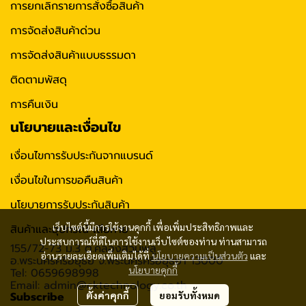
การยกเลิกรายการสั่งซื้อสินค้า
การจัดส่งสินค้าด่วน
การจัดส่งสินค้าแบบธรรมดา
ติดตามพัสดุ
การคืนเงิน
นโยบายและเงื่อนไข
เงื่อนไขการรับประกันจากแบรนด์
เงื่อนไขในการขอคืนสินค้า
นโยบายการรับประกันสินค้า
เว็บไซต์นี้มีการใช้งานคุกกี้ เพื่อเพิ่มประสิทธิภาพและ
สินค้าและอุปกรณ์ เสียหาย
ประสบการณ์ที่ดีในการใช้งานเว็บไซต์ของท่าน ท่านสามารถ
155/72-73 ม.3 ต.คลองสวนพลู
อ่านรายละเอียดเพิ่มเติมได้ที่
นโยบายความเป็นส่วนตัว
และ
อ.พระนครศรีอยุธย จ.พระนครศรีอยุธยา 13000
นโยบายคุกกี้
Tel: 0659698998
Email: admin@cktechnology.co.th
Subscribe
ตั้งค่าคุกกี้
ยอมรับทั้งหมด