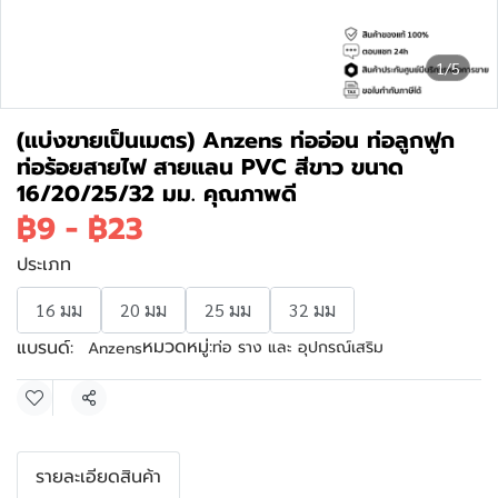
1/5
(แบ่งขายเป็นเมตร) Anzens ท่ออ่อน ท่อลูกฟูก
ท่อร้อยสายไฟ สายแลน PVC สีขาว ขนาด
16/20/25/32 มม. คุณภาพดี
฿9
-
฿23
ประเภท
16 มม
20 มม
25 มม
32 มม
หมวดหมู่:
แบรนด์:
ท่อ ราง และ อุปกรณ์เสริม
Anzens
แชร์
รายละเอียดสินค้า