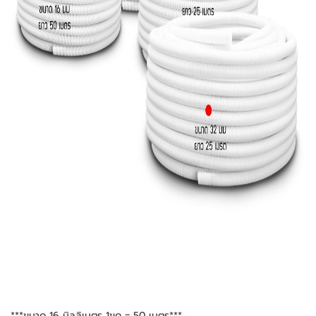
***ขนาด 16 มิลลิเมตร 1ขด = 50 เมตร***